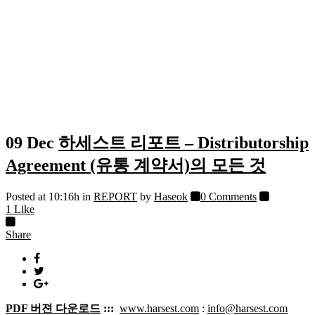
09 Dec
하세스트 리포트 – Distributorship
Agreement (유통 계약서)의 모든 것
Posted at 10:16h
in
REPORT
by
Haseok
0 Comments
1
Like
Share
PDF 버젼 다운로드
:::
www.harsest.com
:
info@harsest.com