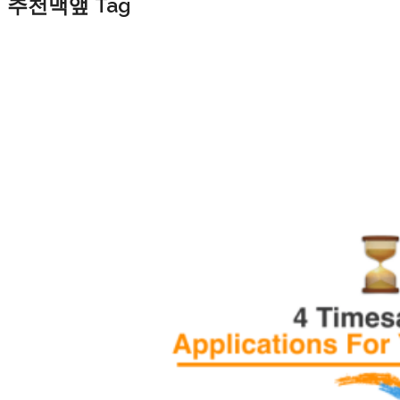
추천맥앺 Tag