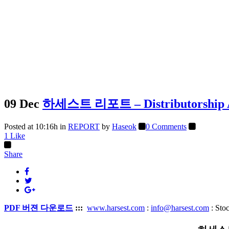
09 Dec
하세스트 리포트 – Distributorshi
Posted at 10:16h
in
REPORT
by
Haseok
0 Comments
1
Like
Share
PDF 버젼 다운로드
:::
www.harsest.com
:
info@harsest.com
: Sto