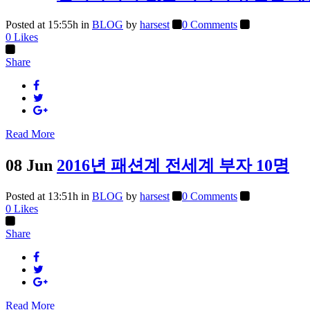
Posted at 15:55h
in
BLOG
by
harsest
0 Comments
0
Likes
Share
Read More
08 Jun
2016년 패션계 전세계 부자 10명
Posted at 13:51h
in
BLOG
by
harsest
0 Comments
0
Likes
Share
Read More