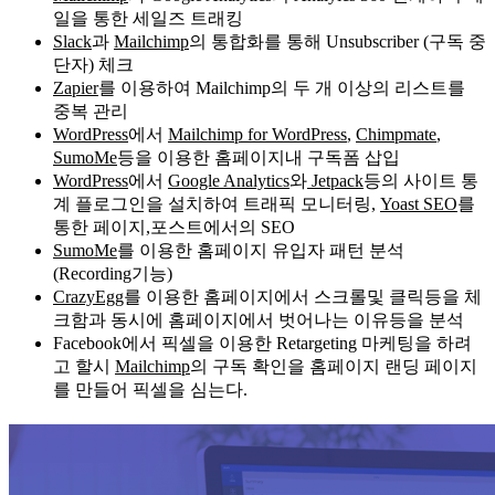
일을 통한 세일즈 트래킹
Slack
과
Mailchimp
의 통합화를 통해 Unsubscriber (구독 중
단자) 체크
Zapier
를 이용하여 Mailchimp의 두 개 이상의 리스트를
중복 관리
WordPress
에서
Mailchimp for WordPress
,
Chimpmate
,
SumoMe
등을 이용한 홈페이지내 구독폼 삽입
WordPress
에서
Google Analytics
와
Jetpack
등의 사이트 통
계 플로그인을 설치하여 트래픽 모니터링,
Yoast SEO
를
통한 페이지,포스트에서의 SEO
SumoMe
를 이용한 홈페이지 유입자 패턴 분석
(Recording기능)
CrazyEgg
를 이용한 홈페이지에서 스크롤및 클릭등을 체
크함과 동시에 홈페이지에서 벗어나는 이유등을 분석
Facebook에서 픽셀을 이용한 Retargeting 마케팅을 하려
고 할시
Mailchimp
의 구독 확인을 홈페이지 랜딩 페이지
를 만들어 픽셀을 심는다.