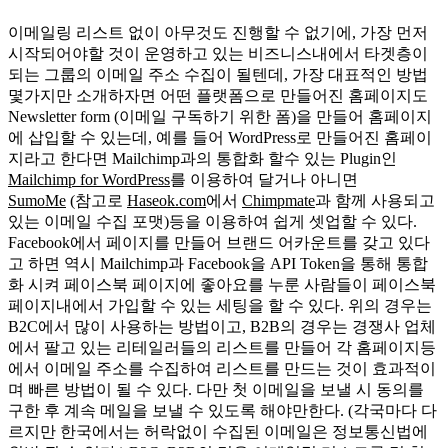
이메일링 리스트 없이 아무것도 진행할 수 없기에, 가장 먼저
시작되어야할 것이 운영하고 있는 비즈니스내에서 타겟층이
되는 그룹의 이메일 주소 수집이 될텐데, 가장 대표적인 방법
몇가지만 소개하자면 어떤 플랫폼으로 만들어진 홈페이지도
Newsletter form (이메일 구독하기 위한 폼)을 만들어 홈페이지
에 삽입할 수 있는데, 예를 들어 WordPress로 만들어진 홈페이
지라고 한다면 Mailchimp과의 통합화 할수 있는 Plugin인
Mailchimp for WordPress
를 이용하여 달거나 아니면
SumoMe
(참고로
Haseok.com
에서
Chimpmate
과 함께 사용되고
있는 이메일 수집 포맷)등을 이용하여 쉽게 셋업할 수 있다.
Facebook에서 페이지를 만들어 브랜드 어카운트를 갖고 있다
고 하면 역시 Mailchimp과 Facebook을 API Token을 통해 통합
화 시켜 페이스북 페이지에 좋아요를 누룬 사람들이 페이스북
페이지내에서 가입할 수 있는 세팅을 할 수 있다. 위의 경우는
B2C에서 많이 사용하는 방법이고, B2B의 경우는 경쟁사 업체
에서 팔고 있는 리테일러들의 리스트를 만들어 각 홈페이지등
에서 이메일 주소를 수집하여 리스트를 만드는 것이 효과적이
며 빠른 방법이 될 수 있다. 다만 첫 이메일을 보낼 시 동의를
구한 후 계속 메일을 보낼 수 있도록 해야만한다. (각국마다 다
르지만 한국에서는 허락없이 수집된 이메일은 정보통신법에