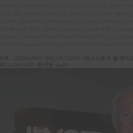
에 투자한 LVMH(루이비통 모에 헤네시)의 베르나르 아르노 (Bernard Arna
피노가 벌인 전쟁에서의 승리자가 된 프랑수아 피노는 50억달러를 쏟아
산더맥퀸,스텔라맥카트니,푸마등의 라인업으로 규모는 LVMH와는 차이가 
로 이름이 바뀐 PPR은 프랑수아 피노가 1963년에 설립 후 현재 그의 아들
McQueen, Balenciaga, Bottega Veneta, Boucheron, Brioni, Christopher 
McCartney, Ulysse Nardin, Puma, Volcom등의 럭셔리 및 메
8위 :
LEONARDO DEL VECCHIO (
레오나르도
델
베키
BILLION USD (한국원 19조)