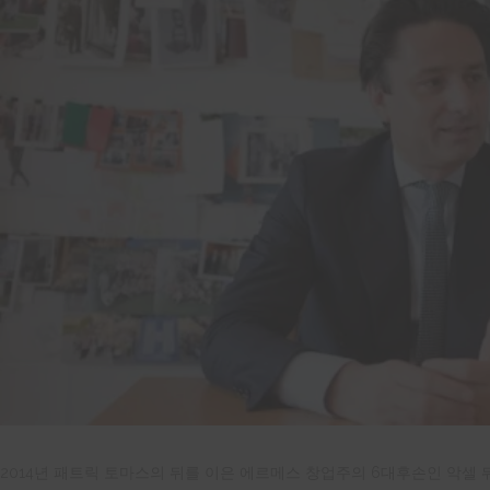
2014년 패트릭 토마스의 뒤를 이은 에르메스 창업주의 6대후손인 악셀 