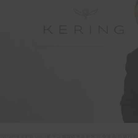
2000년대 초반의 Gucci를 두고 벌였던“쩐의
전쟁
”
의 주역 중 한 명인