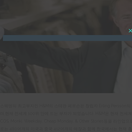
스웨덴의 최고부자인 H&M의 스테판 페르손은 창립자 Erling Persso
며,현재 전세계 100위 안에 드는 부자가 되었습니다. H&M은 현재 전세계
COS, Monki, Weekday, Cheap Monday, & Other Storie
로는 480여개의 미국과 중국 412여개의 매장과 함께 한국에서는 현재 총