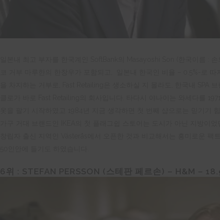
일본내 최고 부자를 한국계인 SoftBank의 Masayoshi Son (한국이름 
코 거부 마루한의 한창우가 포함되고,
일본내 한국인 비율 – 0.5%-로 
을 차지하는 거부로, Fast Retailing은 생소하실 지 몰라도, 한국내 S
클로가 바로 Fast Retailing의 회사입니다. 타다시 야나이는 와세다를 197
옷을 팔기 시작하였고 1984년 지금 생각하면 첫 번째 샵으로는
믿기기 힘
가구 거대 브랜드인 IKEA의 첫 플래그쉽 스토어는 도시가 아닌 지방이었
창립자 출신 지역인 V
ä
ster
å
s에서 오픈한 것과 비교해서는 흥미로운 팩트
50인안에 들기도 하였습니다.
6위 :
STEFAN PERSSON (
스테판
페르손
) – H&M – 18