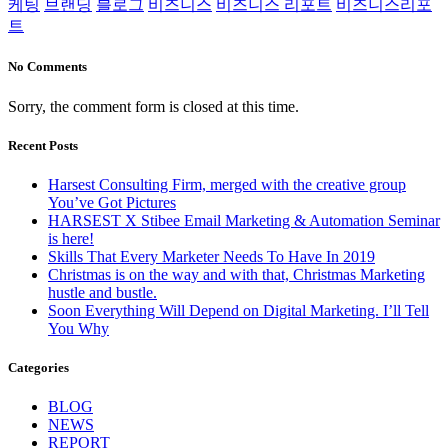
케팅
브랜딩
블로그
비즈니스
비즈니스 리포트
비즈니스리포
트
No Comments
Sorry, the comment form is closed at this time.
Recent Posts
Harsest Consulting Firm, merged with the creative group
You’ve Got Pictures
HARSEST X Stibee Email Marketing & Automation Seminar
is here!
Skills That Every Marketer Needs To Have In 2019
Christmas is on the way and with that, Christmas Marketing
hustle and bustle.
Soon Everything Will Depend on Digital Marketing. I’ll Tell
You Why
Categories
BLOG
NEWS
REPORT