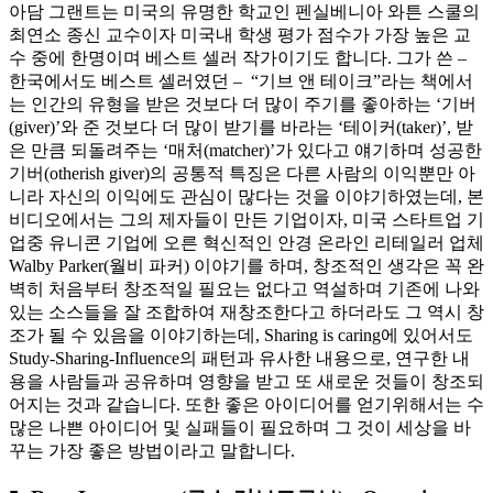
아담 그랜트는 미국의 유명한 학교인 펜실베니아 와튼 스쿨의
최연소 종신 교수이자 미국내 학생 평가 점수가 가장 높은 교
수 중에 한명이며 베스트 셀러 작가이기도 합니다. 그가 쓴 –
한국에서도 베스트 셀러였던 – “기브 앤 테이크”라는 책에서
는 인간의 유형을 받은 것보다 더 많이 주기를 좋아하는 ‘기버
(giver)’와 준 것보다 더 많이 받기를 바라는 ‘테이커(taker)’, 받
은 만큼 되돌려주는 ‘매처(matcher)’가 있다고 얘기하며 성공한
기버(otherish giver)의 공통적 특징은 다른 사람의 이익뿐만 아
니라 자신의 이익에도 관심이 많다는 것을 이야기하였는데, 본
비디오에서는 그의 제자들이 만든 기업이자, 미국 스타트업 기
업중 유니콘 기업에 오른 혁신적인 안경 온라인 리테일러 업체
Walby Parker(월비 파커) 이야기를 하며, 창조적인 생각은 꼭 완
벽히 처음부터 창조적일 필요는 없다고 역설하며 기존에 나와
있는 소스들을 잘 조합하여 재창조한다고 하더라도 그 역시 창
조가 될 수 있음을 이야기하는데, Sharing is caring에 있어서도
Study-Sharing-Influence의 패턴과 유사한 내용으로, 연구한 내
용을 사람들과 공유하며 영향을 받고 또 새로운 것들이 창조되
어지는 것과 같습니다. 또한 좋은 아이디어를 얻기위해서는 수
많은 나쁜 아이디어 및 실패들이 필요하며 그 것이 세상을 바
꾸는 가장 좋은 방법이라고 말합니다.