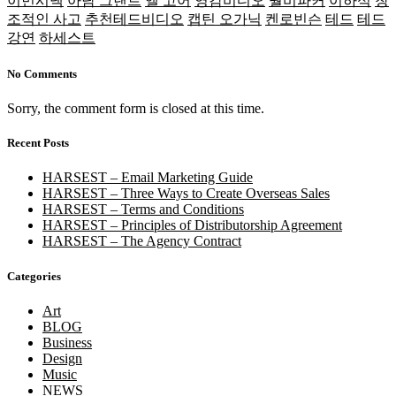
이먼시넥
아담 그랜트
앨 고어
영감비디오
월비파커
이하석
창
조적인 사고
추천테드비디오
캡틴 오가닉
켄로빈슨
테드
테드
강연
하세스트
No Comments
Sorry, the comment form is closed at this time.
Recent Posts
HARSEST – Email Marketing Guide
HARSEST – Three Ways to Create Overseas Sales
HARSEST – Terms and Conditions
HARSEST – Principles of Distributorship Agreement
HARSEST – The Agency Contract
Categories
Art
BLOG
Business
Design
Music
NEWS