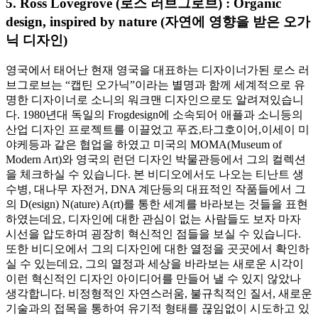
5. Ross Lovegrove (로스 러브그로브) : Organic
design, inspired by nature (자연에 영향을 받은 오가
닉 디자인)
영국에서 태어난 현재 영국을 대표하는 디자이너가된 로스 러
브그로브는 “캡틴 오가닉”이라는 별명과 함께 세계적으로 유
명한 디자이너로 소니의 워크맨 디자인으로도 알려져있습니
다. 1980년대 독일의 Frogdesign에 소속되어 애플과 소니등의
산업 디자인 프로젝트를 이끌었고 푸죠,타그호이어,이세이 미
야케등과 같은 협업을 하였고 미국의 MOMA(Museum of
Modern Art)와 영국의 런던 디자인 박물관등에서 그의 컬렉션
을 체크하실 수 있습니다. 본 비디오에서도 나오는 티난트 생
수병, 대나무 자전거, DNA 계단등의 대표적인 작품들에서 그
의 D(esign) N(ature) A(rt)를 통한 세계를 바라보는 것들을 표현
하였는데요, 디자인에 대한 관심이 없는 사람들도 보자 마자
시선을 압도하며 굉장히 혁신적인 점들을 보실 수 있습니다.
또한 비디오에서 그의 디자인에 대한 열정을 곳곳에서 확인하
실 수 있는데요, 그의 열정과 세상을 바라보는 새로운 시각이
이런 혁신적인 디자인 아이디어를 만들어 낼 수 있지 않았나
생각합니다. 비정형적인 자연스러움, 불규칙적인 질서, 새로운
기술과의 접목을 통하여 유기적 형태를 끊임없이 시도하고 있