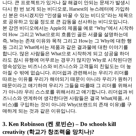
니다. 큰 프로젝트가 있거나 잘 해결이 안되는 문제가 발생시
다시 한 번 보게 되는 비디오로, Harsest의 뉴스레터에 가입하
신 분은 아시겠지만 “인생을 바꿀 수 있는 비디오”라는 제목으
로 공유하고 있을 정도로 큰 감동을 선사하는 비디오입니다.
본 강연 비디오에서는 Apple의 제품을 예로 “Why”에서 시작하
여 How 그리고 What으로의 흐름인 골든 서클을 설명하는데
즉, Why는 존재 이유와 목적 그리고 How는 그 Why에 대한 행
동 그리고 What에서는 제품과 같은 결과물에 대한 이야기를
합니다. 많은 사람들은 What으로 시작하게 되고 성공을 하더
라도 잠시 유행에 머무르는 경우가 많지만 Why로 시작된다면
영속성있는 비즈니스와 비즈니스와 고객들의 친밀도는 더 높
아질 수 밖에 없습니다. 리더쉽과 관련해서는 우리가 리더를
따르는 이유를 우리가 해야되기 때문이 아니라 우리가 원하기
때문이라고 얘기하며 우리가 그들을 따를때 그 리더를 위해서
가 아니라 우리 스스로를 위해서라고 얘기합니다. 리더쉽과 비
즈니스와 연계하여 생각한다면 사람들은 결국 What(제품, 서
비스)를 구입하는 것이 아니라 Why(브랜드의 존재 이유)를 구
매하게 되는 것과 같은 이유입니다.
3. Ken Robinson (켄 로빈슨) – Do schools kill
creativity (학교가 창조력을 망치나)?