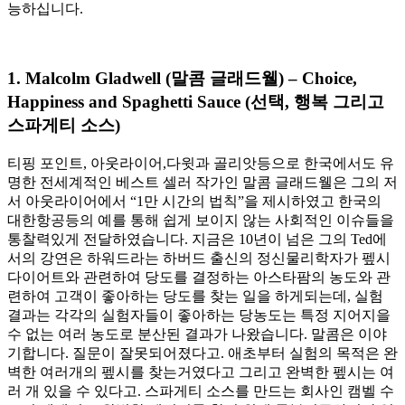
능하십니다.
1. Malcolm Gladwell (말콤 글래드웰) – Choice,
Happiness and Spaghetti Sauce (선택, 행복 그리고
스파게티 소스)
티핑 포인트, 아웃라이어,다윗과 골리앗등으로 한국에서도 유
명한 전세계적인 베스트 셀러 작가인 말콤 글래드웰은 그의 저
서 아웃라이어에서 “1만 시간의 법칙”을 제시하였고 한국의
대한항공등의 예를 통해 쉽게 보이지 않는 사회적인 이슈들을
통찰력있게 전달하였습니다. 지금은 10년이 넘은 그의 Ted에
서의 강연은 하워드라는 하버드 출신의 정신물리학자가 펲시
다이어트와 관련하여 당도를 결정하는 아스타팜의 농도와 관
련하여 고객이 좋아하는 당도를 찾는 일을 하게되는데, 실험
결과는 각각의 실험자들이 좋아하는 당농도는 특정 지어지을
수 없는 여러 농도로 분산된 결과가 나왔습니다. 말콤은 이야
기합니다. 질문이 잘못되어졌다고. 애초부터 실험의 목적은 완
벽한 여러개의 펲시를 찾는거였다고 그리고 완벽한 펲시는 여
러 개 있을 수 있다고. 스파게티 소스를 만드는 회사인 캠벨 수