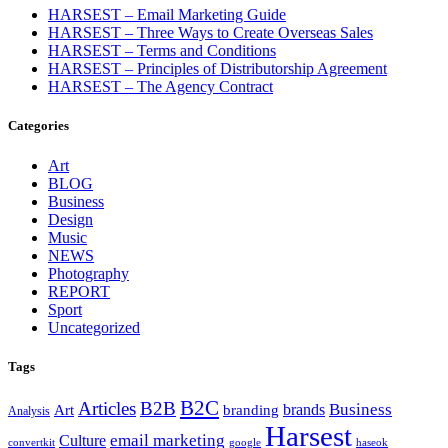
HARSEST – Email Marketing Guide
HARSEST – Three Ways to Create Overseas Sales
HARSEST – Terms and Conditions
HARSEST – Principles of Distributorship Agreement
HARSEST – The Agency Contract
Categories
Art
BLOG
Business
Design
Music
NEWS
Photography
REPORT
Sport
Uncategorized
Tags
B2C
Articles
B2B
Business
brands
Art
branding
Analysis
Harsest
email marketing
Culture
convertkit
google
haseok